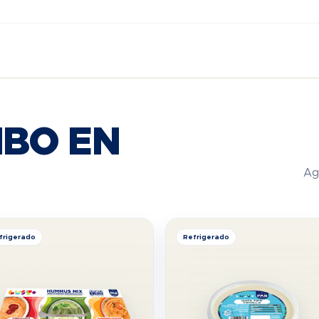
BO EN
Ag
frigerado
Refrigerado