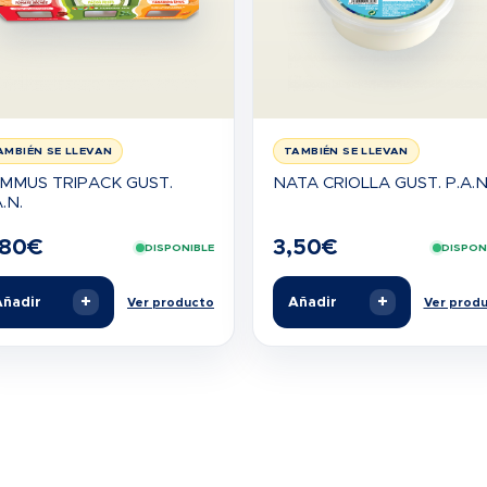
AMBIÉN SE LLEVAN
TAMBIÉN SE LLEVAN
MMUS TRIPACK GUST.
NATA CRIOLLA GUST. P.A.N
.N.
,80
€
3,50
€
DISPONIBLE
DISPON
+
+
ñadir
Añadir
Ver producto
Ver prod