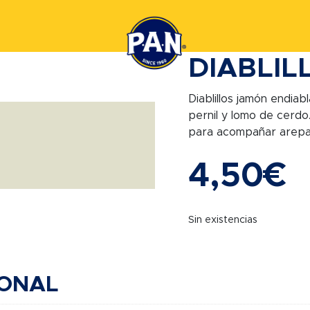
DIABLIL
Diablillos jamón endia
pernil y lomo de cerdo.
para acompañar arepas,
4,50
€
Sin existencias
IONAL