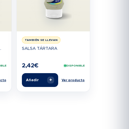
TAMBIÉN SE LLEVAN
.
SALSA TÁRTARA
2,42
€
IBLE
DISPONIBLE
+
Añadir
ucto
Ver producto