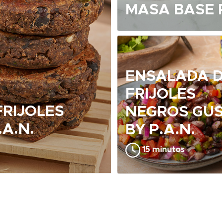
MASA BASE 
ENSALADA 
FRIJOLES
RIJOLES
NEGROS GUS
.A.N.
BY P.A.N.
15 minutos