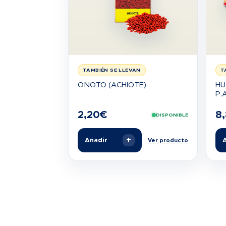
TAMBIÉN SE LLEVAN
T
ONOTO (ACHIOTE)
HU
P.A
2,20
€
8
DISPONIBLE
+
Añadir
A
Ver producto