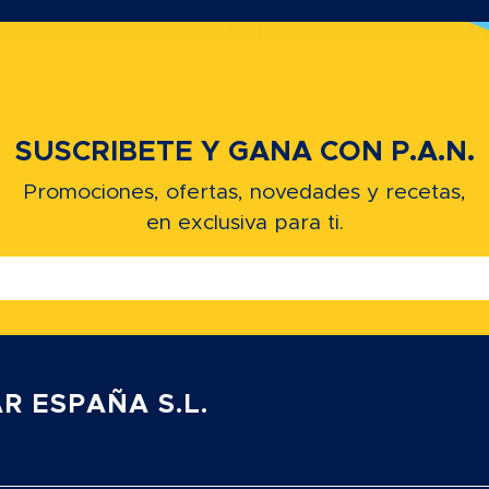
SUSCRIBETE Y GANA CON P.A.N.
Promociones, ofertas, novedades y recetas,
en exclusiva para ti.
R ESPAÑA S.L.