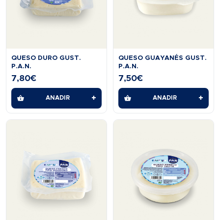
QUESO DURO GUST.
QUESO GUAYANÉS GUST.
P.A.N.
P.A.N.
7,80
€
7,50
€
+
+
AÑADIR
AÑADIR