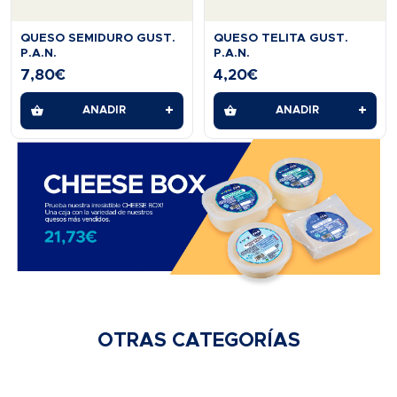
QUESO SEMIDURO GUST.
QUESO TELITA GUST.
P.A.N.
P.A.N.
7,80
€
4,20
€
+
+
AÑADIR
AÑADIR
OTRAS CATEGORÍAS