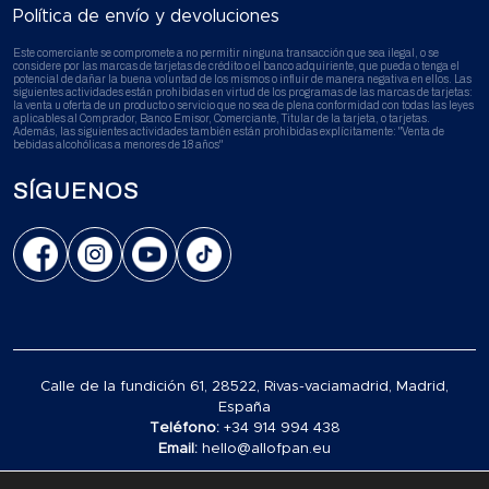
Política de envío y devoluciones
Este comerciante se compromete a no permitir ninguna transacción que sea ilegal, o se
considere por las marcas de tarjetas de crédito o el banco adquiriente, que pueda o tenga el
potencial de dañar la buena voluntad de los mismos o influir de manera negativa en ellos. Las
siguientes actividades están prohibidas en virtud de los programas de las marcas de tarjetas:
la venta u oferta de un producto o servicio que no sea de plena conformidad con todas las leyes
aplicables al Comprador, Banco Emisor, Comerciante, Titular de la tarjeta, o tarjetas.
Además, las siguientes actividades también están prohibidas explícitamente: "Venta de
bebidas alcohólicas a menores de 18 años"
SÍGUENOS
Calle de la fundición 61, 28522, Rivas-vaciamadrid, Madrid,
España
Teléfono:
+34 914 994 438
Email:
hello@allofpan.eu
© 2026 Alimentos Polar España S.L. All rights reserved.