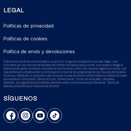
LEGAL
Políticas de privacidad
Políticas de cookies
Política de envío y devoluciones
Este comerciante se compromete a no permitir ninguna transacción que sea ilegal, o se
considere por las marcas de tarjetas de crédito o el banco adquiriente, que pueda o tenga el
potencial de dañar la buena voluntad de los mismos o influir de manera negativa en ellos. Las
siguientes actividades están prohibidas en virtud de los programas de las marcas de tarjetas:
la venta u oferta de un producto o servicio que no sea de plena conformidad con todas las leyes
aplicables al Comprador, Banco Emisor, Comerciante, Titular de la tarjeta, o tarjetas.
Además, las siguientes actividades también están prohibidas explícitamente: "Venta de
bebidas alcohólicas a menores de 18 años"
SÍGUENOS