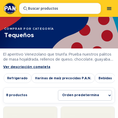
Buscar productos
COMPRAR POR CATEGORÍA
Tequeños
El aperitivo Venezolano que triunfa. Prueba nuestros palitos
de masa hojaldrada, rellenos de queso, chocolate, guayaba.
Perfectos como tapa o entrante. Lo puedes encontrar de
Ver descripción completa
varios formatos,…
Refrigerado
Harinas de maíz precocidas P.A.N.
Bebidas
8 productos