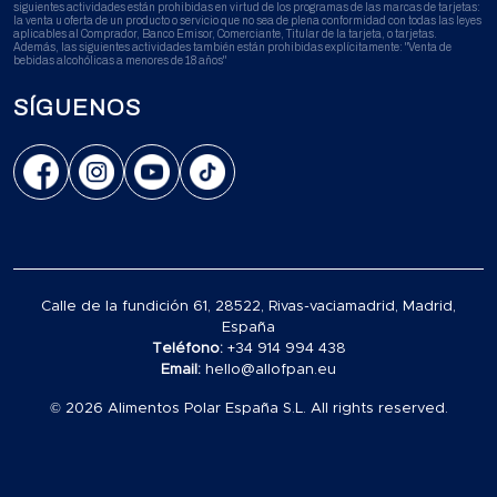
siguientes actividades están prohibidas en virtud de los programas de las marcas de tarjetas:
la venta u oferta de un producto o servicio que no sea de plena conformidad con todas las leyes
aplicables al Comprador, Banco Emisor, Comerciante, Titular de la tarjeta, o tarjetas.
Además, las siguientes actividades también están prohibidas explícitamente: "Venta de
bebidas alcohólicas a menores de 18 años"
SÍGUENOS
Calle de la fundición 61, 28522, Rivas-vaciamadrid, Madrid,
España
Teléfono:
+34 914 994 438
Email:
hello@allofpan.eu
© 2026 Alimentos Polar España S.L. All rights reserved.