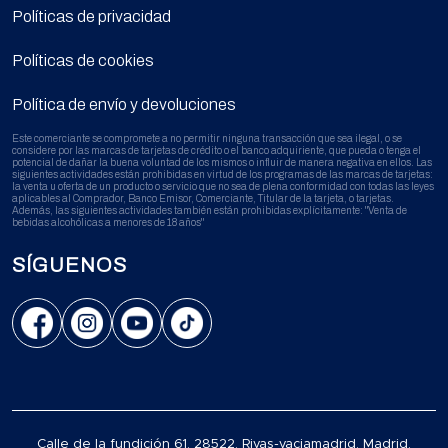
Políticas de privacidad
Políticas de cookies
Política de envío y devoluciones
Este comerciante se compromete a no permitir ninguna transacción que sea ilegal, o se
considere por las marcas de tarjetas de crédito o el banco adquiriente, que pueda o tenga el
potencial de dañar la buena voluntad de los mismos o influir de manera negativa en ellos. Las
siguientes actividades están prohibidas en virtud de los programas de las marcas de tarjetas:
la venta u oferta de un producto o servicio que no sea de plena conformidad con todas las leyes
aplicables al Comprador, Banco Emisor, Comerciante, Titular de la tarjeta, o tarjetas.
Además, las siguientes actividades también están prohibidas explícitamente: "Venta de
bebidas alcohólicas a menores de 18 años"
SÍGUENOS
Calle de la fundición 61, 28522, Rivas-vaciamadrid, Madrid,