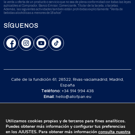
la venta u oferta de un producto o servicio que no sea de plena conformidad con todas las leyes
aplicables al Comprador, Banco Emisor, Comerciante, Titular de la tarjeta, o tarjetas.
Además, las siguientes actividades también están prohibidas explícitamente: "Venta de
bebidas alcohólicas a menores de 18 años"
SÍGUENOS
Calle de la fundición 61, 28522, Rivas-vaciamadrid, Madrid,
España
Teléfono:
+34 914 994 438
Email:
hello@allofpan.eu
© 2026 Alimentos Polar España S.L. All rights reserved.
Utilizamos cookies propias y de terceros para fines analíticos.
Puedes obtener más información y configurar tus preferencias
en los AJUSTES. Para obtener más información
consulta nuestra