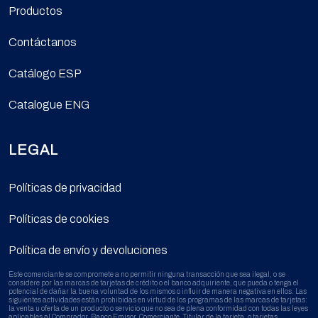
Productos
Contáctanos
Catálogo ESP
Catalogue ENG
LEGAL
Políticas de privacidad
Políticas de cookies
Política de envío y devoluciones
Este comerciante se compromete a no permitir ninguna transacción que sea ilegal, o se
considere por las marcas de tarjetas de crédito o el banco adquiriente, que pueda o tenga el
potencial de dañar la buena voluntad de los mismos o influir de manera negativa en ellos. Las
siguientes actividades están prohibidas en virtud de los programas de las marcas de tarjetas:
la venta u oferta de un producto o servicio que no sea de plena conformidad con todas las leyes
aplicables al Comprador, Banco Emisor, Comerciante, Titular de la tarjeta, o tarjetas.