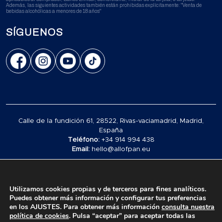
Además, las siguientes actividades también están prohibidas explícitamente: "Venta de
bebidas alcohólicas a menores de 18 años"
SÍGUENOS
Calle de la fundición 61, 28522, Rivas-vaciamadrid, Madrid,
España
Teléfono:
+34 914 994 438
Email:
hello@allofpan.eu
© 2026 Alimentos Polar España S.L. All rights reserved.
Utilizamos cookies propias y de terceros para fines analíticos.
Puedes obtener más información y configurar tus preferencias
en los AJUSTES. Para obtener más información
consulta nuestra
política de cookies
. Pulsa “aceptar” para aceptar todas las