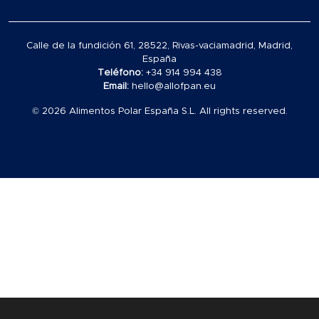
Calle de la fundición 61, 28522, Rivas-vaciamadrid, Madrid,
España
Teléfono:
+34 914 994 438
Email:
hello@allofpan.eu
© 2026 Alimentos Polar España S.L. All rights reserved.
Carrito
vacío
en
el
carrito