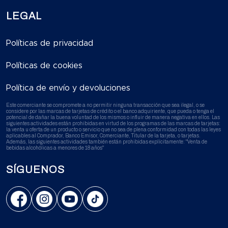
LEGAL
Políticas de privacidad
Políticas de cookies
Política de envío y devoluciones
Este comerciante se compromete a no permitir ninguna transacción que sea ilegal, o se
considere por las marcas de tarjetas de crédito o el banco adquiriente, que pueda o tenga el
potencial de dañar la buena voluntad de los mismos o influir de manera negativa en ellos. Las
siguientes actividades están prohibidas en virtud de los programas de las marcas de tarjetas:
la venta u oferta de un producto o servicio que no sea de plena conformidad con todas las leyes
aplicables al Comprador, Banco Emisor, Comerciante, Titular de la tarjeta, o tarjetas.
Además, las siguientes actividades también están prohibidas explícitamente: "Venta de
bebidas alcohólicas a menores de 18 años"
SÍGUENOS