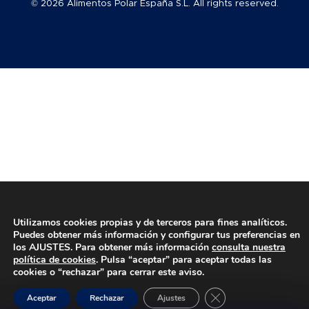
© 2026 Alimentos Polar España S.L. All rights reserved.
Carrito
vacío
en
el
carrito
Utilizamos cookies propias y de terceros para fines analíticos.
Puedes obtener más información y configurar tus preferencias en
los AJUSTES. Para obtener más información
consulta nuestra
política de cookies
. Pulsa “aceptar” para aceptar todas las
cookies o “rechazar” para cerrar este aviso.
Cerrar el banner de 
5,50
0
Aceptar
Rechazar
Ajustes
€