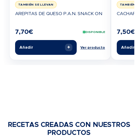
TAMBIÉN SE LLEVAN
TAMBIÉN 
AREPITAS DE QUESO P.A.N. SNACK ON
CACHAPA
7,70
€
7,50
€
DISPONIBLE
+
Añadir
Añadir
Ver producto
RECETAS CREADAS CON NUESTROS
PRODUCTOS