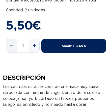
Contiene lácteos, huevo, gluten, mostaza y soja.
Cantidad: 2 unidades.
5,50
€
CACHITO
−
+
Añadir 1 · 5,50 €
DE
JAMÓN
P.A.N.
SNACK
ON
DESCRIPCIÓN
cantidad
Los cachitos están hechos de una masa muy suave,
elaborada con harina de trigo. Dentro de la cual se
coloca jamón york cortado en trozos pequeños.
Luego, es enrollado y horneado hasta dorar.