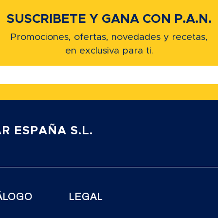
SUSCRIBETE Y GANA CON P.A.N.
Promociones, ofertas, novedades y recetas,
en exclusiva para ti.
R ESPAÑA S.L.
ÁLOGO
LEGAL