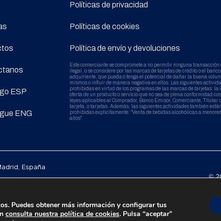
Políticas de privacidad
as
Políticas de cookies
ctos
Política de envío y devoluciones
Este comerciante se compromete a no permitir ninguna transacción
ctanos
ilegal, o se considere por las marcas de tarjetas de crédito o el banco
adquiriente, que pueda o tenga el potencial de dañar la buena volun
mismos o influir de manera negativa en ellos. Las siguientes activid
prohibidas en virtud de los programas de las marcas de tarjetas: la 
ogo ESP
oferta de un producto o servicio que no sea de plena conformidad con
leyes aplicables al Comprador, Banco Emisor, Comerciante, Titular d
tarjeta, o tarjetas. Además, las siguientes actividades también está
ogue ENG
prohibidas explícitamente: "Venta de bebidas alcohólicas a menores
años"
 Madrid, España
© 2
icos. Puedes obtener más información y configurar tus
ón
consulta nuestra política de cookies
. Pulsa “aceptar”