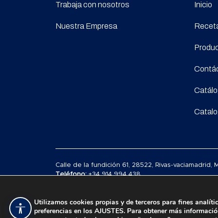
Trabaja con nosotros
Inicio
Nuestra Empresa
Recet
Produ
Contá
Catál
Catal
Calle de la fundición 61, 28522, Rivas-vaciamadrid,
Teléfono:
+34 914 994 438
Email:
hello@allofpan.eu
Utilizamos cookies propias y de terceros para fines analít
preferencias en los AJUSTES. Para obtener más informaci
Accesibilidad