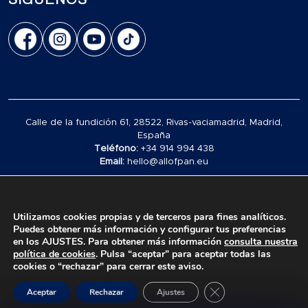
Calle de la fundición 61, 28522, Rivas-vaciamadrid, Madrid,
España
Teléfono:
+34 914 994 438
Email:
hello@allofpan.eu
© 2026 Alimentos Polar España S.L. All rights reserved.
Utilizamos cookies propias y de terceros para fines analíticos.
Puedes obtener más información y configurar tus preferencias
en los AJUSTES. Para obtener más información
consulta nuestra
política de cookies
. Pulsa “aceptar” para aceptar todas las
cookies o “rechazar” para cerrar este aviso.
Cerrar el banner de 
0
Aceptar
Rechazar
Ajustes