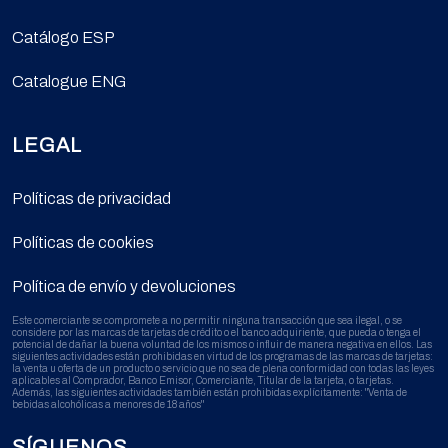
Catálogo ESP
Catalogue ENG
LEGAL
Políticas de privacidad
Políticas de cookies
Política de envío y devoluciones
Este comerciante se compromete a no permitir ninguna transacción que sea ilegal, o se
considere por las marcas de tarjetas de crédito o el banco adquiriente, que pueda o tenga el
potencial de dañar la buena voluntad de los mismos o influir de manera negativa en ellos. Las
siguientes actividades están prohibidas en virtud de los programas de las marcas de tarjetas:
la venta u oferta de un producto o servicio que no sea de plena conformidad con todas las leyes
aplicables al Comprador, Banco Emisor, Comerciante, Titular de la tarjeta, o tarjetas.
Además, las siguientes actividades también están prohibidas explícitamente: "Venta de
bebidas alcohólicas a menores de 18 años"
SÍGUENOS