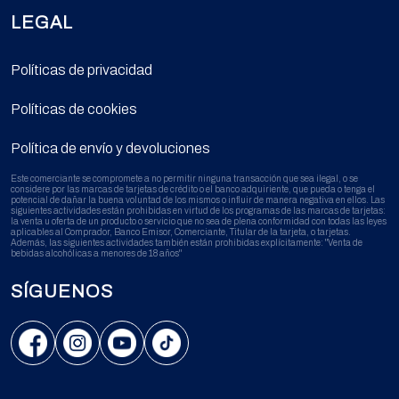
LEGAL
Políticas de privacidad
Políticas de cookies
Política de envío y devoluciones
Este comerciante se compromete a no permitir ninguna transacción que sea ilegal, o se
considere por las marcas de tarjetas de crédito o el banco adquiriente, que pueda o tenga el
potencial de dañar la buena voluntad de los mismos o influir de manera negativa en ellos. Las
siguientes actividades están prohibidas en virtud de los programas de las marcas de tarjetas:
la venta u oferta de un producto o servicio que no sea de plena conformidad con todas las leyes
aplicables al Comprador, Banco Emisor, Comerciante, Titular de la tarjeta, o tarjetas.
Además, las siguientes actividades también están prohibidas explícitamente: "Venta de
bebidas alcohólicas a menores de 18 años"
SÍGUENOS